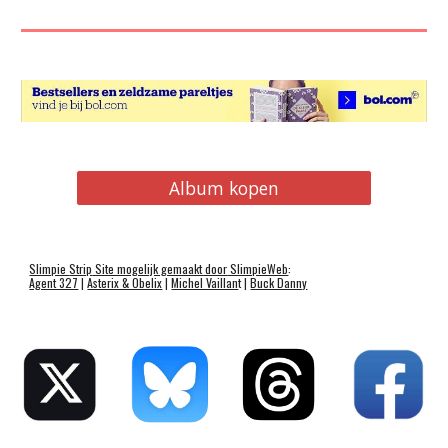
Album kopen
Slimpie
Strip
Site mogelijk gemaakt door
SlimpieWeb
:
Agent 327
|
Asterix & Obelix
|
Michel Vaillan
t |
Buck Danny