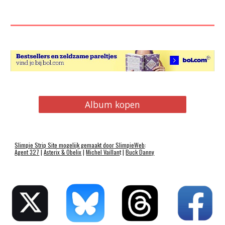
Album kopen
Slimpie
Strip
Site mogelijk gemaakt door
SlimpieWeb
:
Agent 327
|
Asterix & Obelix
|
Michel Vaillan
t |
Buck Danny