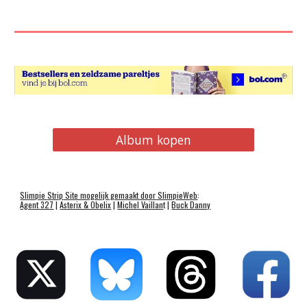
Album kopen
Slimpie
Strip
Site mogelijk gemaakt door
SlimpieWeb
:
Agent 327
|
Asterix & Obelix
|
Michel Vaillan
t |
Buck Danny