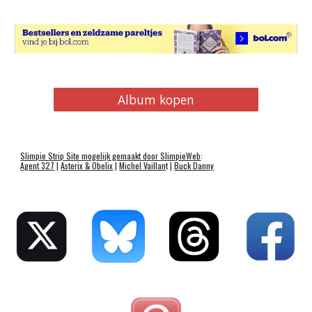
Album kopen
Slimpie
Strip
Site mogelijk gemaakt door
SlimpieWeb
:
Agent 327
|
Asterix & Obelix
|
Michel Vaillan
t |
Buck Danny