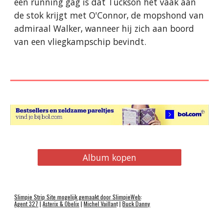
een running gag is dat Tuckson het vaak aan
de stok krijgt met O'Connor, de mopshond van
admiraal Walker, wanneer hij zich aan boord
van een vliegkampschip bevindt.
Album kopen
Slimpie
Strip
Site mogelijk gemaakt door
SlimpieWeb
:
Agent 327
|
Asterix & Obelix
|
Michel Vaillan
t |
Buck Danny