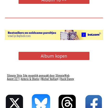
Album kopen
Slimpie
Strip
Site mogelijk gemaakt door
SlimpieWeb
:
Agent 327
|
Asterix & Obelix
|
Michel Vaillan
t |
Buck Danny