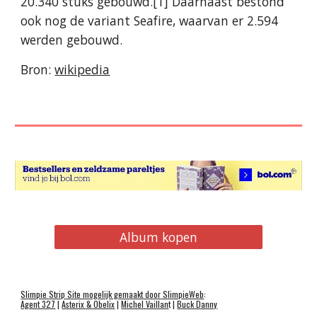
20.340 stuks gebouwd.[1] Daarnaast bestond
ook nog de variant Seafire, waarvan er 2.594
werden gebouwd.
Bron:
wikipedia
Album kopen
Slimpie
Strip
Site mogelijk gemaakt door
SlimpieWeb
:
Agent 327
|
Asterix & Obelix
|
Michel Vaillan
t |
Buck Danny