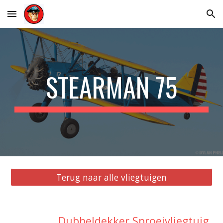
Skip to main content
Skip to navigation
STEARMAN 75
Terug naar alle vliegtuigen
Dubbeldekker Sproeivliegtuig