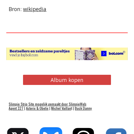
Bron:
wikipedia
Album kopen
Slimpie
Strip
Site mogelijk gemaakt door
SlimpieWeb
:
Agent 327
|
Asterix & Obelix
|
Michel Vaillan
t |
Buck Danny